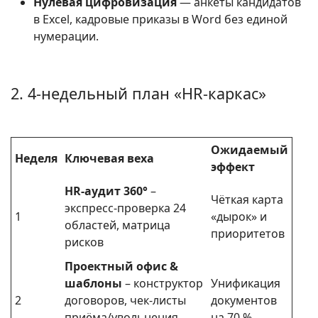
Нулевая цифровизация
— анкеты кандидатов
в Excel, кадровые приказы в Word без единой
нумерации.
2. 4-недельный план «HR-каркас»
Ожидаемый
Неделя
Ключевая веха
эффект
HR-аудит 360°
–
Чёткая карта
экспресс-проверка 24
1
«дырок» и
областей, матрица
приоритетов
рисков
Проектный офис &
шаблоны
– конструктор
Унификация
2
договоров, чек-листы
документов
приёма/увольнения,
на 70 %