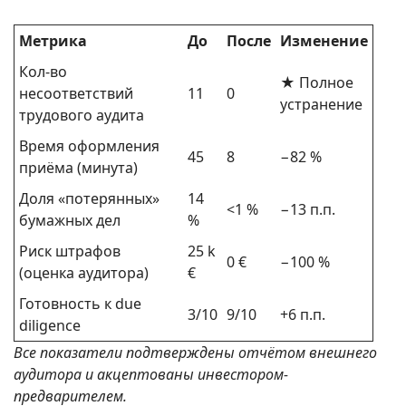
Метрика
До
После
Изменение
Кол-во
★ Полное
несоответствий
11
0
устранение
трудового аудита
Время оформления
45
8
−82 %
приёма (минута)
Доля «потерянных»
14
<1 %
−13 п.п.
бумажных дел
%
Риск штрафов
25 k
0 €
−100 %
(оценка аудитора)
€
Готовность к due
3/10
9/10
+6 п.п.
diligence
Все показатели подтверждены отчётом внешнего
аудитора и акцептованы инвестором-
предварителем.