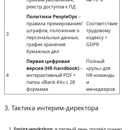
реестр доступов к ПД
Политики PeopleOps
–
правила премирования/
Соответствие
штрафов, положение о
трудовому
3
персональных данных,
кодексу +
график хранения
GDPR
бумажных дел
Первая цифровая
Полный
версия (HR-handbook)
–
«руль» для
4
интерактивный PDF +
HR-команды
папка «Blank-Kit» с 28
и
формами
менеджеров
3. Тактика интерим-директора
Sprint-workshop
: в первый день провёл очную